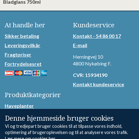
Bladglans 750ml
At handle her
Kundeservice
Sikker betaling
Kontakt - 54 86 00 17
Leveringsvilkår
E-mail
Fragtpriser
Herningvej 10
4800 Nykøbing F.
Fortrydelsesret
CVR: 15934190
Kontakt kundeservice
Produktkategorier
Haveplanter
Buketter
Denne hjemmeside bruger cookies
Begravelsesbinderi
Vi og tredjepart bruger cookies til at tilpasse vores indhold,
optimering af brugeroplevelsen og til at analysere vores trafik.
Havetilbehør
Læs mere om cookies her