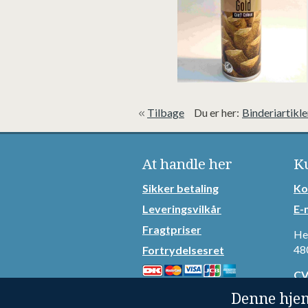
Tilbage
Du er her:
Binderiartikle
At handle her
K
Sikker betaling
Ko
Leveringsvilkår
E-
Fragtpriser
He
48
Fortrydelsesret
CV
Ko
Denne hje