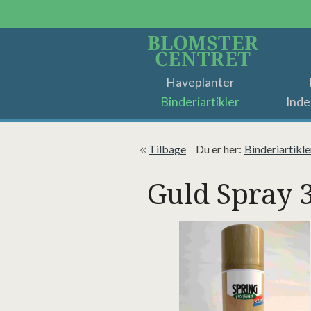
Haveplanter
Binderiartikler
Inde
Tilbage
Du er her:
Binderiartikle
Guld Spray 