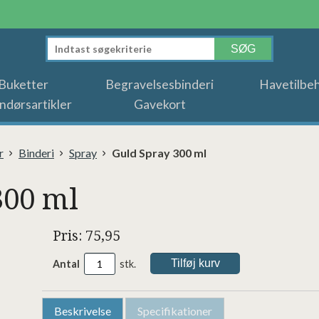
Buketter
Begravelsesbinderi
Havetilbe
ndørsartikler
Gavekort
r
Binderi
Spray
Guld Spray 300 ml
300 ml
Pris: 75,95
Antal
stk.
Beskrivelse
Specifikationer