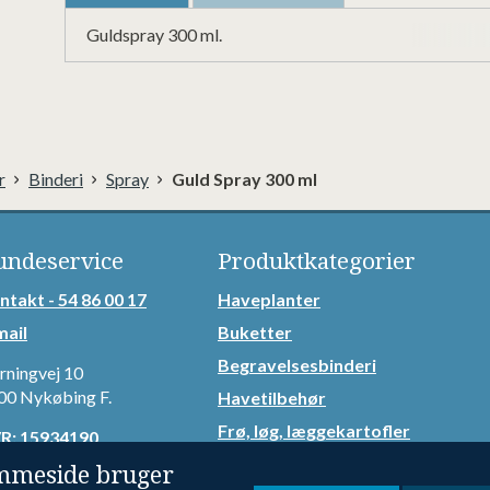
Guldspray 300 ml.
r
Binderi
Spray
Guld Spray 300 ml
undeservice
Produktkategorier
ntakt - 54 86 00 17
Haveplanter
mail
Buketter
Begravelsesbinderi
rningvej 10
00 Nykøbing F.
Havetilbehør
Frø, løg, læggekartofler
R: 15934190
Binderiartikler
ntakt kundeservice
mmeside bruger