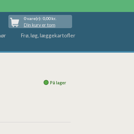
0
vare(r):
0,00
kr.
Din kurv er tom
hør
Frø, løg, læggekartofler
På lager