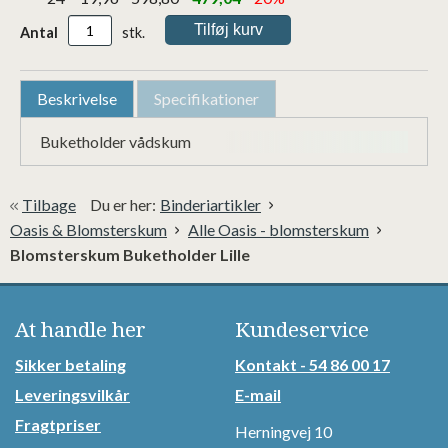
Antal
stk.
Beskrivelse
Specifikationer
Buketholder vådskum
Tilbage
Du er her:
Binderiartikler
Oasis & Blomsterskum
Alle Oasis - blomsterskum
Blomsterskum Buketholder Lille
At handle her
Kundeservice
Sikker betaling
Kontakt - 54 86 00 17
Leveringsvilkår
E-mail
Fragtpriser
Herningvej 10