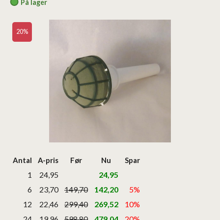
På lager
20%
Antal
A-pris
Før
Nu
Spar
1
24,95
24,95
6
23,70
149,70
142,20
5%
12
22,46
299,40
269,52
10%
24
19,96
598,80
479,04
20%