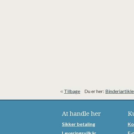
Tilbage
Du er her:
Binderiartikle
At handle her
K
Sikker betaling
Ko
Leveringsvilkår
E-