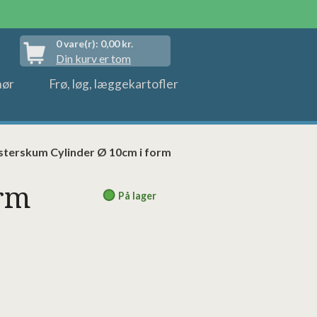
0
vare(r):
0,00
kr.
Din kurv er tom
hør
Frø, løg, læggekartofler
terskum Cylinder Ø 10cm i form
orm
På lager