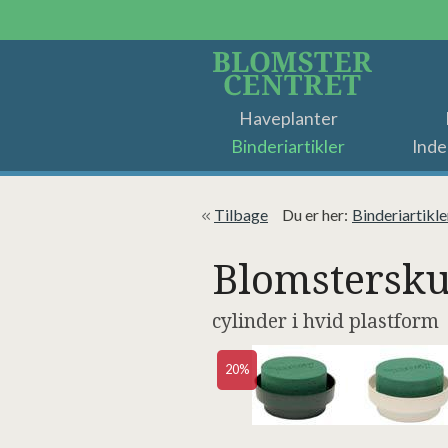
Haveplanter
Binderiartikler
Inde
Tilbage
Du er her:
Binderiartikle
Blomstersku
cylinder i hvid plastform
20%