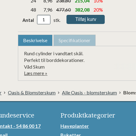
24
8,96
238,80
215,04
10%
48
7,96
477,60
382,08
20%
Antal
stk.
Beskrivelse
Specifikationer
Rund cylinder i vandtæt skål.

Perfekt til borddekorationer.

Våd Skum
Læs mere »
r
Oasis & Blomsterskum
Alle Oasis - blomsterskum
Bloms
undeservice
Produktkategorier
ntakt - 54 86 00 17
Haveplanter
mail
Buketter