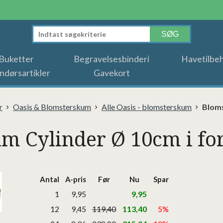
Buketter
Begravelsesbinderi
Havetilbe
ndørsartikler
Gavekort
r
Oasis & Blomsterskum
Alle Oasis - blomsterskum
Bloms
m Cylinder Ø 10cm i f
Antal
A-pris
Før
Nu
Spar
1
9,95
9,95
12
9,45
119,40
113,40
5%