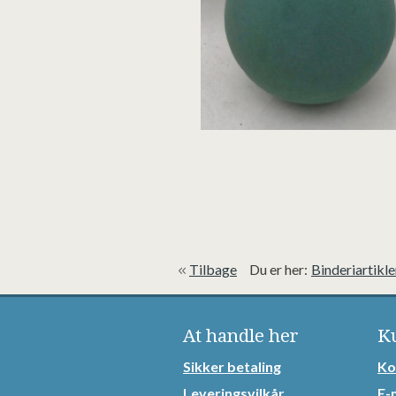
Tilbage
Du er her:
Binderiartikle
At handle her
K
Sikker betaling
Ko
Leveringsvilkår
E-