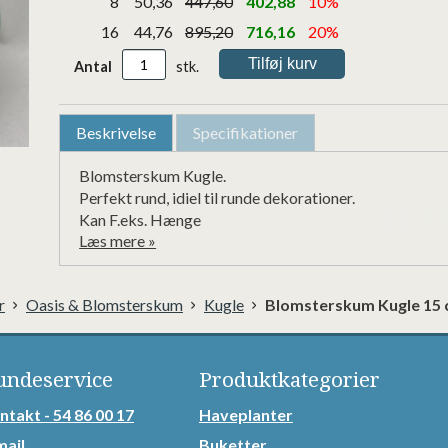
8
50,36
447,60
402,88
10%
16
44,76
895,20
716,16
20%
Antal
stk.
Beskrivelse
Specifikationer
Blomsterskum Kugle.

Perfekt rund, idiel til runde dekorationer.

Kan F.eks. Hænge

Læs mere »
Våd Skum
r
Oasis & Blomsterskum
Kugle
Blomsterskum Kugle 15 
undeservice
Produktkategorier
ntakt - 54 86 00 17
Haveplanter
mail
Buketter