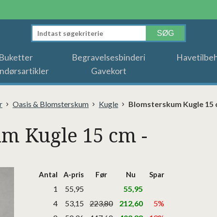
Buketter
Begravelsesbinderi
Havetilbe
ndørsartikler
Gavekort
r
Oasis & Blomsterskum
Kugle
Blomsterskum Kugle 15 
m Kugle 15 cm -
Antal
A-pris
Før
Nu
Spar
1
55,95
55,95
4
53,15
223,80
212,60
5%