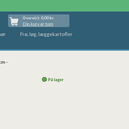
0
vare(r):
0,00
kr.
Din kurv er tom
hør
Frø, løg, læggekartofler
cm -
På lager