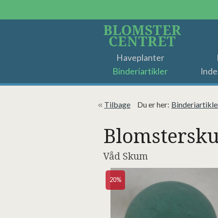
Haveplanter
Binderiartikler
Inde
Tilbage
Du er her:
Binderiartikle
Blomstersku
Våd Skum
20%