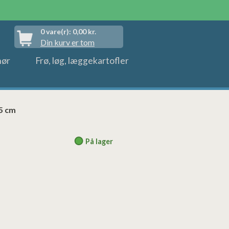
0
vare(r):
0,00
kr.
Din kurv er tom
hør
Frø, løg, læggekartofler
5 cm
På lager