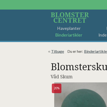
Haveplanter
Binderiartikler
Inde
Tilbage
Du er her:
Binderiartikle
Blomstersku
Våd Skum
20%