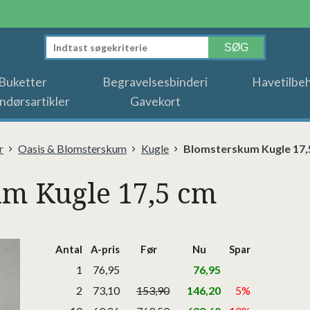
Buketter
Begravelsesbinderi
Havetilbe
ndørsartikler
Gavekort
r
Oasis & Blomsterskum
Kugle
Blomsterskum Kugle 17,
m Kugle 17,5 cm
Antal
A-pris
Før
Nu
Spar
1
76,95
76,95
2
73,10
153,90
146,20
5%