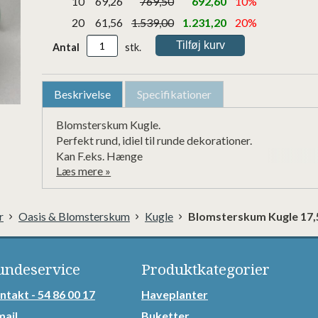
10
69,26
769,50
692,60
10%
20
61,56
1.539,00
1.231,20
20%
Antal
stk.
Beskrivelse
Specifikationer
Blomsterskum Kugle.

Perfekt rund, idiel til runde dekorationer.

Kan F.eks. Hænge

Læs mere »
Våd Skum
r
Oasis & Blomsterskum
Kugle
Blomsterskum Kugle 17,
undeservice
Produktkategorier
ntakt - 54 86 00 17
Haveplanter
mail
Buketter