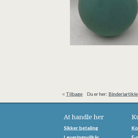
Tilbage
Du er her:
Binderiartikle
At handle her
K
Sikker betaling
Ko
Leveringsvilkår
E-